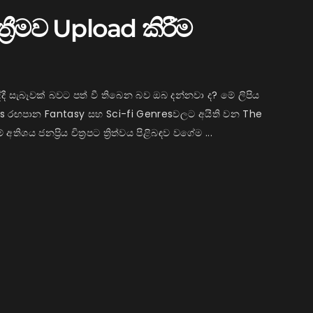
රීමව Upload කිරීම
ී සැබෑවක් බවට පත් වී තිබෙන බව ඔබ දන්නවා ද? මේ ලිපිය
eeves රඟපාන Fantasy සහ Sci-fi Genresවලට අයිති වන The
ශය ජනප්‍රිය චිත්‍රපට ත්‍රිත්වය පිළිබඳව වගේම ...