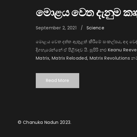
මොළය වෙත දැනුම කෘත්‍
September 2, 2021
Science
මොළය වෙත දත්ත ඇතුළත් කිරීමේ සංකල්පය, අද වෙද්ද
දිගහැරෙන්නේ ඒ පිළිබඳව යි. සුපිරි නළු Keanu R
Matrix, Matrix Reloaded, Matrix Revolutions නම් අති
Read More
© Chanuka Nadun 2023.