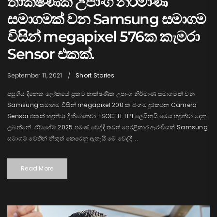
තාක්ෂණික උපාංග නිර්මාණ
සමාගමක් වන Samsung සමාගම
විසින් megapixel 576ක කැමරා
Sensor එකක්.
September 11, 2021
Short Stories
පසුගිය දිනෙක ලෝකයේ ප්‍රකට තාක්ෂණික උපාංග නිර්මාණ සමාගමක් වන
Samsung සමාගම විසින් megapixel 200 ක ජංගම දුරකථන Camera
Sensor එකක් හඳුන්වා දී තිබෙනවා. ISOCELL HP1 ලෙසිනුයි මෙය හඳුන්වා දෙනු
ලබන්නේ. ඒවගේම 2025 පමණ වෙද්දී තවත් පෙරළිකාර ආරංචියක් Samsung
සමාගම වෙතින් නිකුත් කෙරෙනු ඇතැයි මේ වෙද්දී ...
Read More