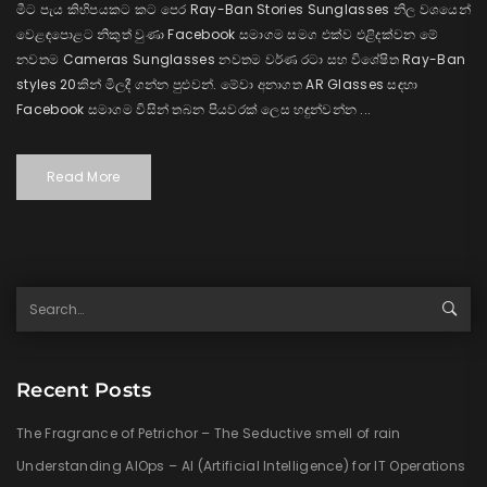
මීට පැය කිහිපයකට කට පෙර Ray-Ban Stories Sunglasses නිල වශයෙන්
වෙළඳපොළට නිකුත් වුණා Facebook සමාගම සමග එක්ව එළිදක්වන මේ
නවතම Cameras Sunglasses නවතම වර්ණ රටා සහ විශේෂිත Ray-Ban
styles 20කින් මිලදී ගන්න පුළුවන්. මේවා අනාගත AR Glasses සඳහා
Facebook සමාගම විසින් තබන පියවරක් ලෙස හඳුන්වන්න ...
Read More
Recent Posts
The Fragrance of Petrichor – The Seductive smell of rain
Understanding AIOps – AI (Artificial Intelligence) for IT Operations