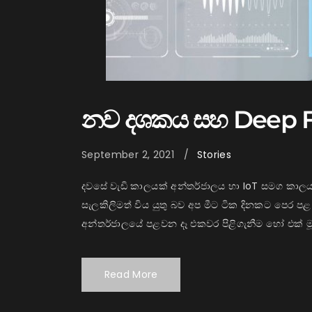
නව දශකය සහ Deep F
September 2, 2021
Stories
දවසේ වැඩි කාලයක් අන්තර්ජාලය හා IoT සමග කාල
සැලකිලිමත් විය යුතු බව අප මීට ටික දිනකට පෙර 
අන්තර්ජාලයේ පළවන දෑ එකවර පිළිගැනීම හෝ එක් මූලා
Read More