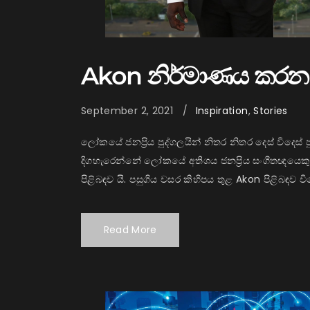
Akon නිර්මාණය කරන 
September 2, 2021
Inspiration
,
Stories
ලෝකයේ ජනප්‍රිය පුද්ගලයින් නිතර නිතර දෙස් විදෙස් 
දිගහැරෙන්නේ ලෝකයේ අතිශය ජනප්‍රිය සංගීතඥයෙක
පිළිබඳව යි. පසුගිය වසර කිහිපය තුළ Akon පිළිබඳව විද
Read More