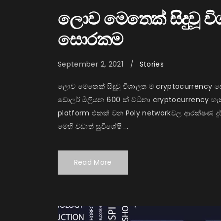
ලොව මෙතෙක් සිදුවූ ව
සොරකම
September 2, 2021
Stories
ලොව මෙතෙක් සිදුවූ විශාලත ම cryptocurrency සො
ඩොලර් මිලියන 600 ක් වටිනා cryptocurrency හැක
platform එකක් වන Poly networkවල ආරක්ෂණ දුර්
මෙහි වඩාත් සුවිශේෂී ...
Read More