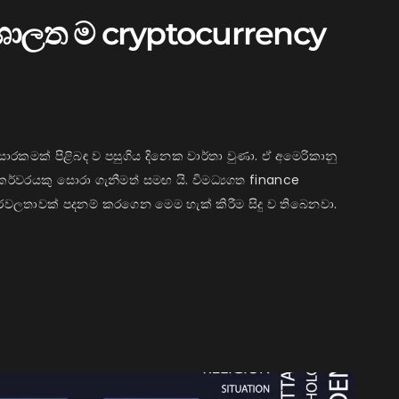
ිශාලත ම cryptocurrency
රකමක් පිළිබඳ ව පසුගිය දිනෙක වාර්තා වුණා. ඒ අමෙරිකානු
ර්වරයකු සොරා ගැනීමත් සමඟ යි. විමධ්‍යගත finance
වලතාවක් පදනම් කරගෙන මෙම හැක් කිරීම සිදු ව තිබෙනවා.