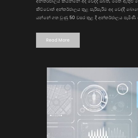
අන්තර්ජාලය කියන්නේ අද වෙද්දී ඔබත්, මමත් ඇතුළ
කිව්වොත් අන්තර්ජාලය තුළ සැරිසැරීම අද වෙද්දී
යන්නේ ගත වුණු 50 වසර තුළ දී අන්තර්ජාලය පැමිණි 
Read More