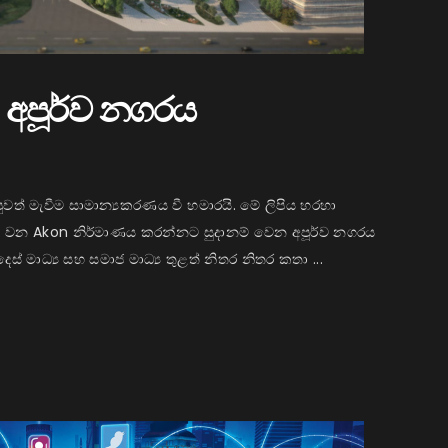
අපූර්ව නගරය
පුවත් මැවීම සාමාන්‍යකරණය වී හමාරයි. මේ ලිපිය හරහා
ු වන Akon නිර්මාණය කරන්නට සුදානම් වෙන අපූර්ව නගරය
ෙස් මාධ්‍ය සහ සමාජ මාධ්‍ය තුළත් නිතර නිතර කතා ...