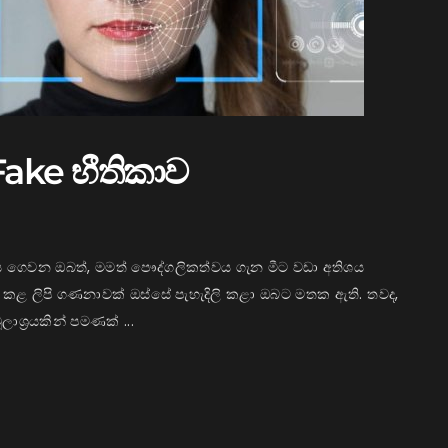
ake භීතිකාව
ය ගෙවන ඔබත්, මමත් පෞද්ගලිකත්වය ගැන මීට වඩා අතිශය
පළ කළ ලිපි ගණනාවක් ඔස්සේ පැහැදිලි කළා ඔබට මතක ඇති. තවද,
ශ්‍රයකින් පමණක් ...