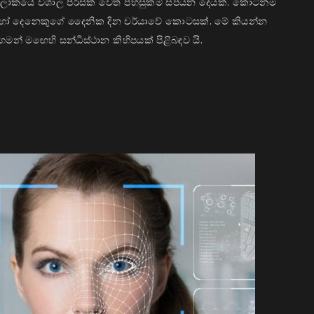
ු ලෝකයේ විශාල පිරිසක් වෙත පහසුකම් සපයන දෙයක්. කොටින්ම
 බොහෝ දෙනෙකුගේ දෛනික දින චර්යාවේ කොටසක්. මේ කියන්න
ගමන් මඟෙහි සන්ධිස්ථාන කිහිපයක් පිළිබඳව යි.