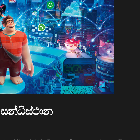
සන්ධිස්ථාන